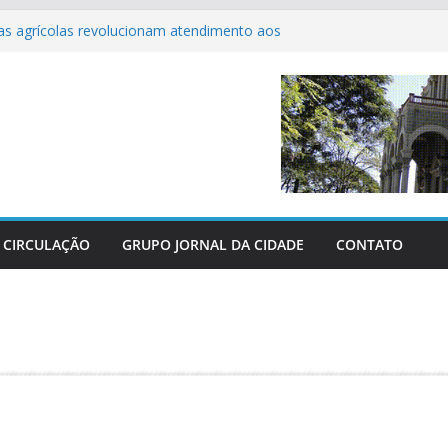
s agrícolas revolucionam atendimento aos
 Centro-Oeste
dos perderam as últimas três grandes guerras
 parabeniza Federação e reafirma apoio total
chácaras
 nas pesquisas e perde mais de 20 pontos
 ferve com as grandes finais do Campeonato
utsal de Sertaneja
CIRCULAÇÃO
GRUPO JORNAL DA CIDADE
CONTATO