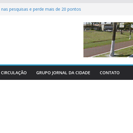
nas pesquisas e perde mais de 20 pontos
ferve com as grandes finais do Campeonato
tsal de Sertaneja
 agrícolas revolucionam atendimento aos
Centro-Oeste
dos perderam as últimas três grandes guerras
 parabeniza Federação e reafirma apoio total
hácaras
CIRCULAÇÃO
GRUPO JORNAL DA CIDADE
CONTATO