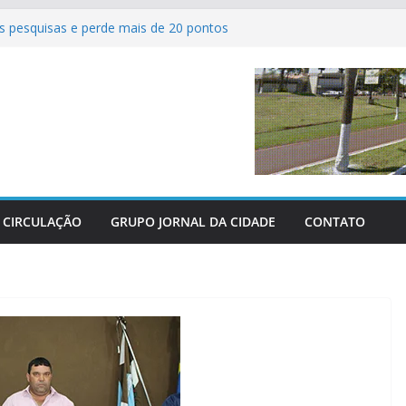
 pesquisas e perde mais de 20 pontos
ve com as grandes finais do Campeonato
l de Sertaneja
rícolas revolucionam atendimento aos
tro-Oeste
 perderam as últimas três grandes guerras
abeniza Federação e reafirma apoio total
aras
CIRCULAÇÃO
GRUPO JORNAL DA CIDADE
CONTATO