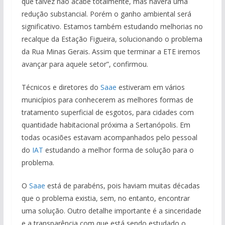
que talvez não acabe totalmente, mas haverá uma
redução substancial. Porém o ganho ambiental será
significativo. Estamos também estudando melhorias no
recalque da Estação Figueira, solucionando o problema
da Rua Minas Gerais. Assim que terminar a ETE iremos
avançar para aquele setor”, confirmou.
Técnicos e diretores do
Saae
estiveram em vários
municípios para conhecerem as melhores formas de
tratamento superficial de esgotos, para cidades com
quantidade habitacional próxima a Sertanópolis. Em
todas ocasiões estavam acompanhados pelo pessoal
do
IAT
estudando a melhor forma de solução para o
problema.
O
Saae
está de parabéns, pois haviam muitas décadas
que o problema existia, sem, no entanto, encontrar
uma solução. Outro detalhe importante é a sinceridade
e a transparência com que está sendo estudado o