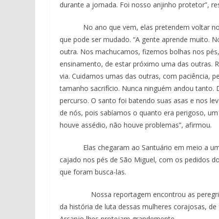
durante a jornada. Foi nosso anjinho protetor”, re
No ano que vem, elas pretendem voltar novame
que pode ser mudado. “A gente aprende muito. No
outra. Nos machucamos, fizemos bolhas nos pés,
ensinamento, de estar próximo uma das outras. 
via. Cuidamos umas das outras, com paciência, p
tamanho sacrifício. Nunca ninguém andou tanto.
percurso. O santo foi batendo suas asas e nos le
de nós, pois sabíamos o quanto era perigoso, um
houve assédio, não houve problemas”, afirmou.
Elas chegaram ao Santuário em meio a um ter
cajado nos pés de São Miguel, com os pedidos dos 
que foram busca-las.
Nossa reportagem encontrou as peregrinas 
da história de luta dessas mulheres corajosas, de
Arcanjo lhes protejam grandemente.