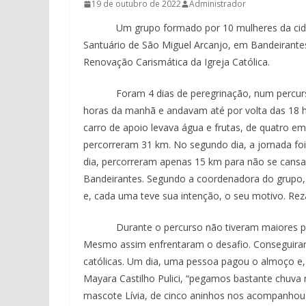
19 de outubro de 2022
Administrador
Um grupo formado por 10 mulheres da cidade 
Santuário de São Miguel Arcanjo, em Bandeirante
Renovação Carismática da Igreja Católica.
Foram 4 dias de peregrinação, num percurso d
horas da manhã e andavam até por volta das 18 h
carro de apoio levava água e frutas, de quatro em
percorreram 31 km. No segundo dia, a jornada foi 
dia, percorreram apenas 15 km para não se cansa
Bandeirantes. Segundo a coordenadora do grupo, 
e, cada uma teve sua intenção, o seu motivo. Reza
Durante o percurso não tiveram maiores probl
Mesmo assim enfrentaram o desafio. Conseguir
católicas. Um dia, uma pessoa pagou o almoço e
Mayara Castilho Pulici, “pegamos bastante chuva 
mascote Lívia, de cinco aninhos nos acompanhou