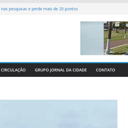
nas pesquisas e perde mais de 20 pontos
ferve com as grandes finais do Campeonato
tsal de Sertaneja
 agrícolas revolucionam atendimento aos
Centro-Oeste
dos perderam as últimas três grandes guerras
 parabeniza Federação e reafirma apoio total
hácaras
CIRCULAÇÃO
GRUPO JORNAL DA CIDADE
CONTATO