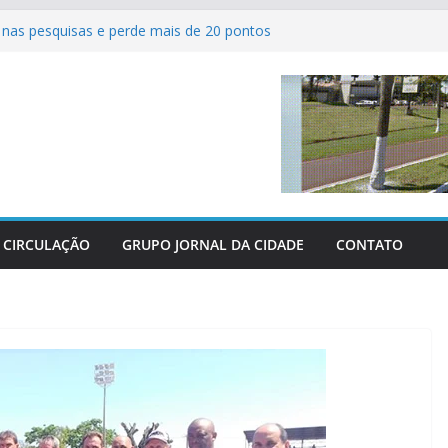
nas pesquisas e perde mais de 20 pontos
ferve com as grandes finais do Campeonato
tsal de Sertaneja
 agrícolas revolucionam atendimento aos
Centro-Oeste
os perderam as últimas três grandes guerras
parabeniza Federação e reafirma apoio total
hácaras
CIRCULAÇÃO
GRUPO JORNAL DA CIDADE
CONTATO