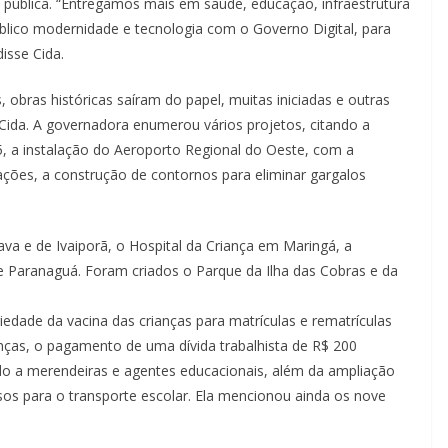
pública. “Entregamos mais em saúde, educação, infraestrutura
lico modernidade e tecnologia com o Governo Digital, para
disse Cida.
 obras históricas saíram do papel, muitas iniciadas e outras
Cida. A governadora enumerou vários projetos, citando a
, a instalação do Aeroporto Regional do Oeste, com a
ções, a construção de contornos para eliminar gargalos
a e de Ivaiporã, o Hospital da Criança em Maringá, a
 Paranaguá. Foram criados o Parque da Ilha das Cobras e da
dade da vacina das crianças para matrículas e rematrículas
nças, o pagamento de uma dívida trabalhista de R$ 200
o a merendeiras e agentes educacionais, além da ampliação
os para o transporte escolar. Ela mencionou ainda os nove