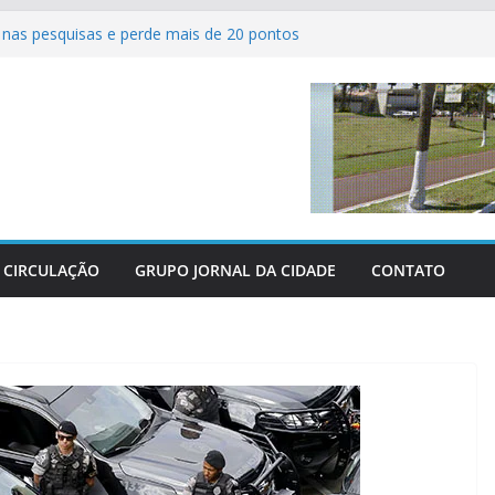
nas pesquisas e perde mais de 20 pontos
ferve com as grandes finais do Campeonato
tsal de Sertaneja
 agrícolas revolucionam atendimento aos
Centro-Oeste
os perderam as últimas três grandes guerras
parabeniza Federação e reafirma apoio total
hácaras
CIRCULAÇÃO
GRUPO JORNAL DA CIDADE
CONTATO