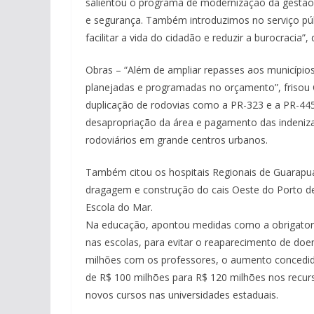
salientou o programa de modernização da gestão 
e segurança. Também introduzimos no serviço púb
facilitar a vida do cidadão e reduzir a burocracia”, 
Obras – “Além de ampliar repasses aos municípios,
planejadas e programadas no orçamento”, frisou 
duplicação de rodovias como a PR-323 e a PR-445
desapropriação da área e pagamento das indeniza
rodoviários em grande centros urbanos.
Também citou os hospitais Regionais de Guarapuav
dragagem e construção do cais Oeste do Porto de
Escola do Mar.
Na educação, apontou medidas como a obrigatorie
nas escolas, para evitar o reaparecimento de doe
milhões com os professores, o aumento concedid
de R$ 100 milhões para R$ 120 milhões nos recurs
novos cursos nas universidades estaduais.