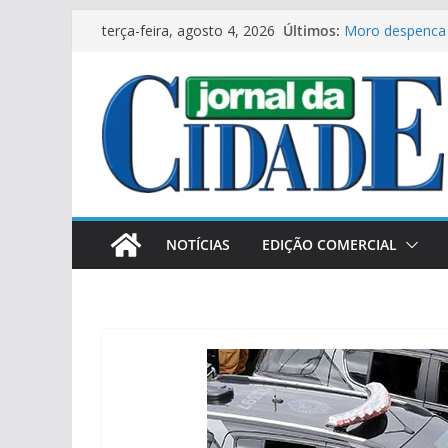
Pular
Últimos:
Moro despenca 
terça-feira, agosto 4, 2026
para
Ginásio Mirão 
Municipal de Fu
o
Novas máquinas
conteúdo
produtores no 
Os Estados Unid
Tercilio Turini 
aos donos de c
NOTÍCIAS
EDIÇÃO COMERCIAL