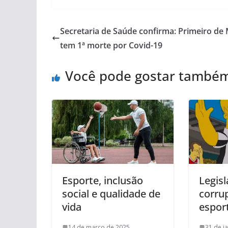
Secretaria de Saúde confirma: Primeiro de
tem 1ª morte por Covid-19
Você pode gostar també
Esporte, inclusão
Legisl
social e qualidade de
corru
vida
esport
14 de março de 2025
31 de j