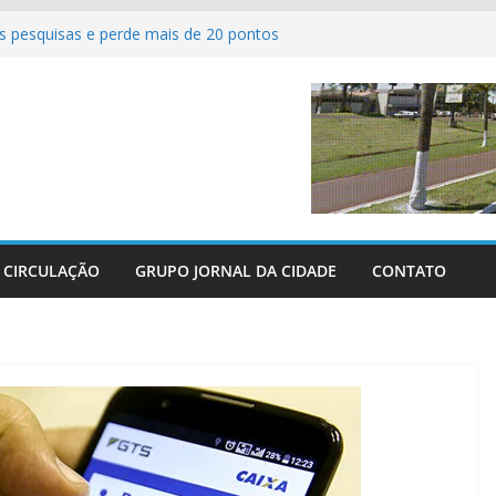
 pesquisas e perde mais de 20 pontos
ve com as grandes finais do Campeonato
l de Sertaneja
rícolas revolucionam atendimento aos
tro-Oeste
 perderam as últimas três grandes guerras
abeniza Federação e reafirma apoio total
aras
CIRCULAÇÃO
GRUPO JORNAL DA CIDADE
CONTATO