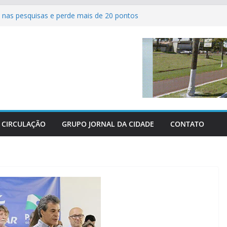
nas pesquisas e perde mais de 20 pontos
ferve com as grandes finais do Campeonato
tsal de Sertaneja
 agrícolas revolucionam atendimento aos
Centro-Oeste
dos perderam as últimas três grandes guerras
 parabeniza Federação e reafirma apoio total
hácaras
CIRCULAÇÃO
GRUPO JORNAL DA CIDADE
CONTATO