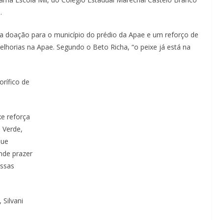
.
a doação para o município do prédio da Apae e um reforço de
elhorias na Apae. Segundo o Beto Richa, “o peixe já está na
orífico de
e reforça
 Verde,
que
nde prazer
essas
 Silvani