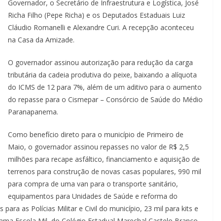
Governador, o Secretário de Infraestrutura e Logística, José
Richa Filho (Pepe Richa) e os Deputados Estaduais Luiz
Cláudio Romanelli e Alexandre Curi. A recepção aconteceu
na Casa da Amizade.
O governador assinou autorização para redução da carga
tributária da cadeia produtiva do peixe, baixando a alíquota
do ICMS de 12 para 7%, além de um aditivo para o aumento
do repasse para o Cismepar – Consórcio de Saúde do Médio
Paranapanema.
Como benefício direto para o município de Primeiro de
Maio, o governador assinou repasses no valor de R$ 2,5
milhões para recape asfáltico, financiamento e aquisição de
terrenos para construção de novas casas populares, 990 mil
para compra de uma van para o transporte sanitário,
equipamentos para Unidades de Saúde e reforma do
para as Polícias Militar e Civil do município, 23 mil para kits e
rama Escola Mil, do Colégio Estadual Marechal Castelo Branco