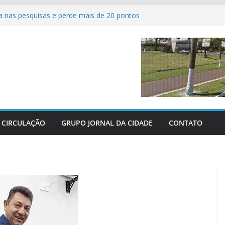
 nas pesquisas e perde mais de 20 pontos
 ferve com as grandes finais do Campeonato
utsal de Sertaneja
s agrícolas revolucionam atendimento aos
 Centro-Oeste
dos perderam as últimas três grandes guerras
 parabeniza Federação e reafirma apoio total
chácaras
CIRCULAÇÃO
GRUPO JORNAL DA CIDADE
CONTATO