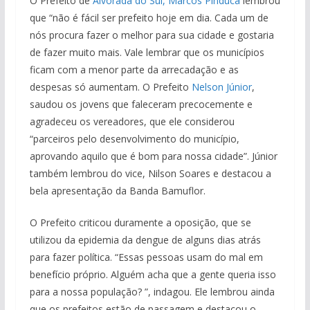
O Prefeito de
Alvorada do Sul,
Marcos Pinduca
lembrou
que “não é fácil ser prefeito hoje em dia. Cada um de
nós procura fazer o melhor para sua cidade e gostaria
de fazer muito mais. Vale lembrar que os municípios
ficam com a menor parte da arrecadação e as
despesas só aumentam. O Prefeito
Nelson Júnior
,
saudou os jovens que faleceram precocemente e
agradeceu os vereadores, que ele considerou
“parceiros pelo desenvolvimento do município,
aprovando aquilo que é bom para nossa cidade”. Júnior
também lembrou do vice, Nilson Soares e destacou a
bela apresentação da Banda Bamuflor.
O Prefeito criticou duramente a oposição, que se
utilizou da epidemia da dengue de alguns dias atrás
para fazer política. “Essas pessoas usam do mal em
benefício próprio. Alguém acha que a gente queria isso
para a nossa população? ”, indagou. Ele lembrou ainda
que os prefeitos estão de passagem e destacou o