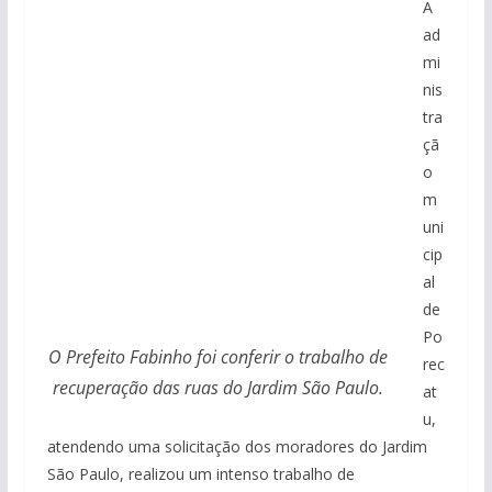
A
ad
mi
nis
tra
çã
o
m
uni
cip
al
de
Po
O Prefeito Fabinho foi conferir o trabalho de
rec
recuperação das ruas do Jardim São Paulo.
at
u,
atendendo uma solicitação dos moradores do Jardim
São Paulo, realizou um intenso trabalho de