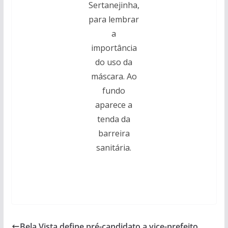
Sertanejinha,
para lembrar
a
importância
do uso da
máscara. Ao
fundo
aparece a
tenda da
barreira
sanitária.
Bela Vista define pré-candidato a vice-prefeito