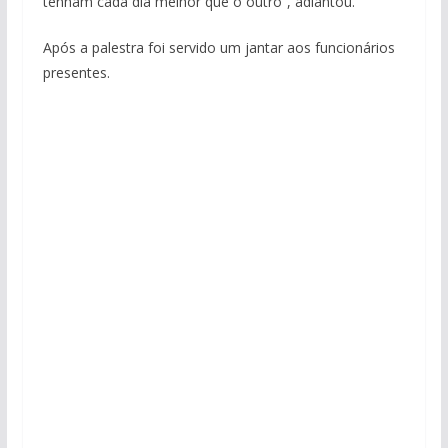
tenham cada dia melhor que o outro”, adiantou.
Após a palestra foi servido um jantar aos funcionários
presentes.