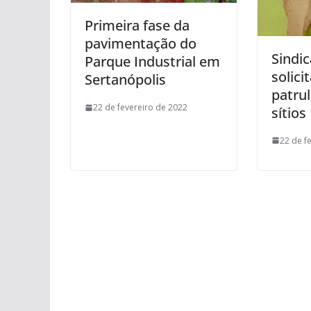
Primeira fase da
pavimentação do
Sindic
Parque Industrial em
solici
Sertanópolis
patru
22 de fevereiro de 2022
sítios
22 de f