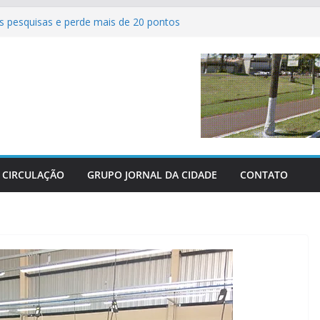
 pesquisas e perde mais de 20 pontos
ve com as grandes finais do Campeonato
l de Sertaneja
rícolas revolucionam atendimento aos
tro-Oeste
 perderam as últimas três grandes guerras
abeniza Federação e reafirma apoio total
aras
CIRCULAÇÃO
GRUPO JORNAL DA CIDADE
CONTATO