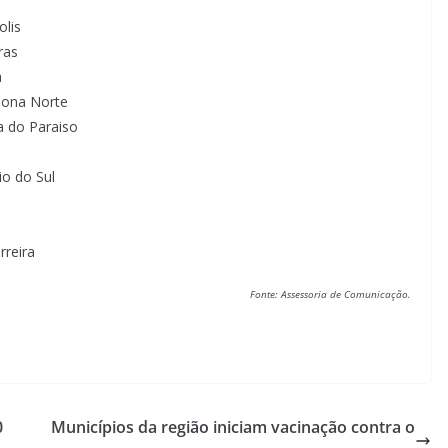
olis
ras
a
 Zona Norte
ta do Paraiso
io do Sul
rreira
Fonte: Assessoria de Comunicação.
0
Municípios da região iniciam vacinação contra o