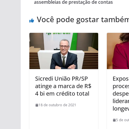
assembleias de prestação de contas
Você pode gostar també
Sicredi União PR/SP
Expos
atinge a marca de R$
proce
4 bi em crédito total
despe
lidera
18 de outubro de 2021
longe
5 de ou