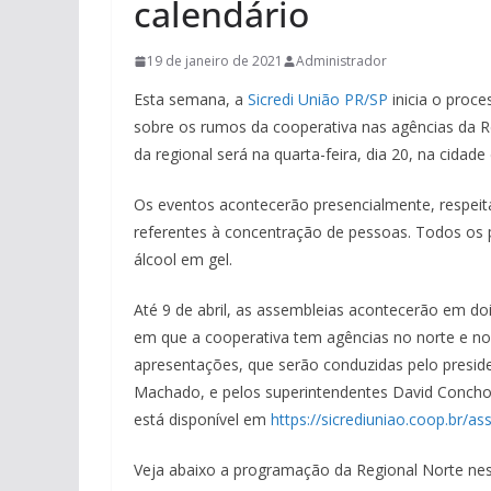
calendário
19 de janeiro de 2021
Administrador
Esta semana, a
Sicredi União PR/SP
inicia o proc
sobre os rumos da cooperativa nas agências da Re
da regional será na quarta-feira, dia 20, na cidade
Os eventos acontecerão presencialmente, respeita
referentes à concentração de pessoas. Todos os pa
álcool em gel.
Até 9 de abril, as assembleias acontecerão em doi
em que a cooperativa tem agências no norte e nor
apresentações, que serão conduzidas pelo presiden
Machado, e pelos superintendentes David Concho
está disponível em
https://sicrediuniao.coop.br/a
Veja abaixo a programação da Regional Norte ne