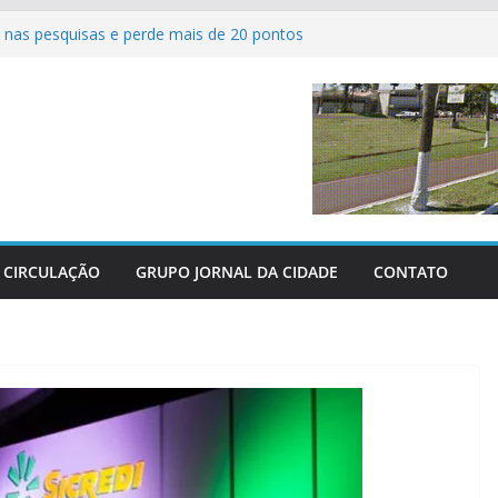
nas pesquisas e perde mais de 20 pontos
ferve com as grandes finais do Campeonato
tsal de Sertaneja
 agrícolas revolucionam atendimento aos
Centro-Oeste
dos perderam as últimas três grandes guerras
 parabeniza Federação e reafirma apoio total
hácaras
CIRCULAÇÃO
GRUPO JORNAL DA CIDADE
CONTATO