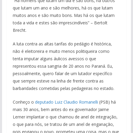
“Há homens que lutam um dia e são bons, há outros
que lutam um ano e são melhores, há os que lutam
muitos anos e são muito bons. Mas há os que lutam
toda a vida e estes são imprescindíveis” – Bertolt
Brecht.
A luta contra as altas tarifas do pedágio é histórica,
não é eleitoreira e muito menos politiqueira como
tenta imputar alguns áulicos avessos o que
representou essa sangria de 20 anos no Paraná. Eu,
pessoalmente, quero falar de um lutador específico
que sempre esteve na linha de frente contra as
barbaridades cometidas pelas pedageiras no estado.
Conheço o
deputado Luiz Claudio Romanelli
(PSB) há
mais 30 anos, bem antes do ex-governador Jaime
Lerner implantar o que chamou de anel de integração,
o que para nós, se tratou de um anel de enganação,
pois enganou o povo, prometeu uma coisa, mas o que