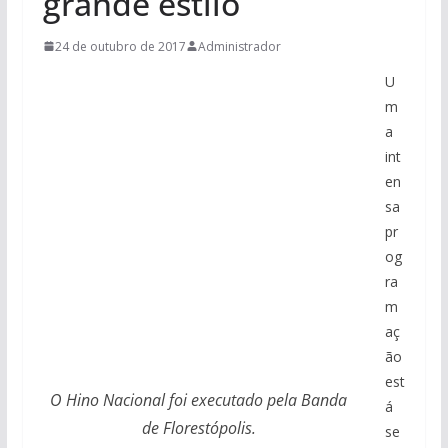
grande estilo
24 de outubro de 2017
Administrador
U
m
a
int
en
sa
pr
og
ra
m
aç
ão
est
O Hino Nacional foi executado pela Banda
á
de Florestópolis.
se