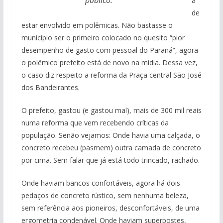
público.
a
de
estar envolvido em polêmicas. Não bastasse o
município ser o primeiro colocado no quesito “pior
desempenho de gasto com pessoal do Paraná”, agora
o polêmico prefeito está de novo na mídia. Dessa vez,
o caso diz respeito a reforma da Praça central São José
dos Bandeirantes.
O prefeito, gastou (e gastou mal), mais de 300 mil reais
numa reforma que vem recebendo críticas da
população. Senão vejamos: Onde havia uma calçada, o
concreto recebeu (pasmem) outra camada de concreto
por cima. Sem falar que já está todo trincado, rachado.
Onde haviam bancos confortáveis, agora há dois
pedaços de concreto rústico, sem nenhuma beleza,
sem referência aos pioneiros, desconfortáveis, de uma
ergometria condenável. Onde haviam superpostes,