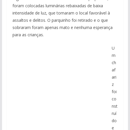
foram colocadas luminárias rebaixadas de baixa
intensidade de luz, que tornaram o local favorável à
assaltos e delitos. O parquinho foi retirado e o que
sobraram foram apenas mato e nenhuma esperança
para as crianças.
U
m
ch
af
ari
z
foi
co
nst
ruí
do
e