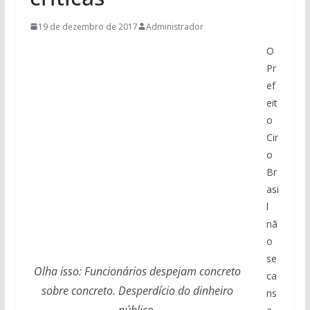
19 de dezembro de 2017
Administrador
O
Pr
ef
eit
o
Cir
o
Br
asi
l
nã
o
se
Olha isso: Funcionários despejam concreto
ca
sobre concreto. Desperdício do dinheiro
ns