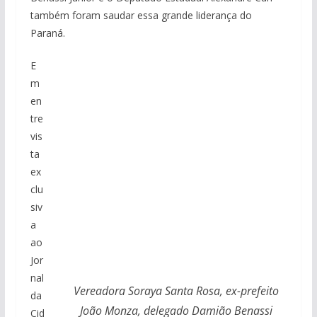
também foram saudar essa grande liderança do
Paraná.
E
m
en
tre
vis
ta
ex
clu
siv
a
ao
Jor
nal
Vereadora Soraya Santa Rosa, ex-prefeito
da
João Monza, delegado Damião Benassi
Cid