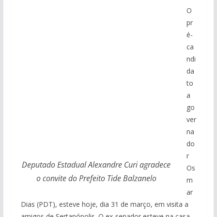
O
pr
é-
ca
ndi
da
to
a
go
ver
na
do
r
Deputado Estadual Alexandre Curi agradece
Os
o convite do Prefeito Tide Balzanelo
m
ar
Dias (PDT), esteve hoje, dia 31 de março, em visita a
amigos de Sertanópolis. O ex-senador esteve na casa