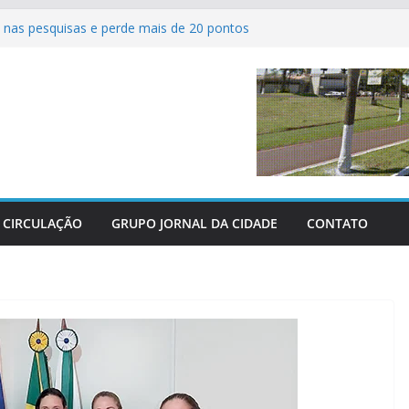
nas pesquisas e perde mais de 20 pontos
ferve com as grandes finais do Campeonato
tsal de Sertaneja
 agrícolas revolucionam atendimento aos
Centro-Oeste
dos perderam as últimas três grandes guerras
 parabeniza Federação e reafirma apoio total
hácaras
CIRCULAÇÃO
GRUPO JORNAL DA CIDADE
CONTATO