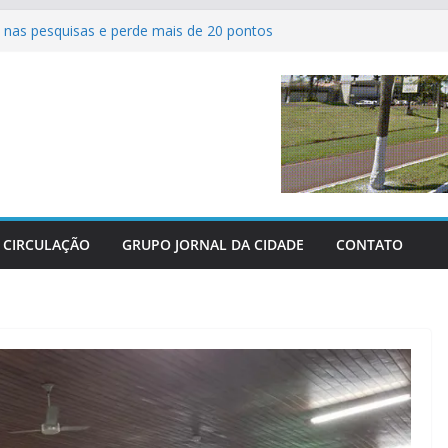
nas pesquisas e perde mais de 20 pontos
ferve com as grandes finais do Campeonato
tsal de Sertaneja
 agrícolas revolucionam atendimento aos
Centro-Oeste
dos perderam as últimas três grandes guerras
 parabeniza Federação e reafirma apoio total
hácaras
CIRCULAÇÃO
GRUPO JORNAL DA CIDADE
CONTATO