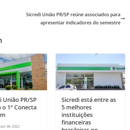
Sicredi União PR/SP reúne associados para
apresentar indicadores do semestre
m
di União PR/SP
Sicredi está entre as
a o 1º Conecta
5 melhores
em
instituições
financeiras
aio de 2022
brasileiras no