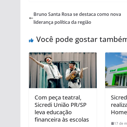
Bruno Santa Rosa se destaca como nova
liderança política da região
Você pode gostar també
Com peça teatral,
Sicre
Sicredi União PR/SP
realiz
leva educação
Hom
financeira às escolas
17 de m