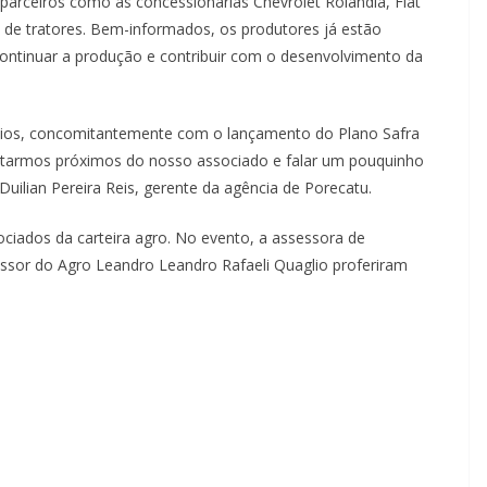
arceiros como as concessionárias Chevrolet Rolândia, Fiat
 de tratores. Bem-informados, os produtores já estão
continuar a produção e contribuir com o desenvolvimento da
s, concomitantemente com o lançamento do Plano Safra
estarmos próximos do nosso associado e falar um pouquinho
Duilian Pereira Reis, gerente da agência de Porecatu.
dos da carteira agro. No evento, a assessora de
sessor do Agro Leandro Leandro Rafaeli Quaglio proferiram