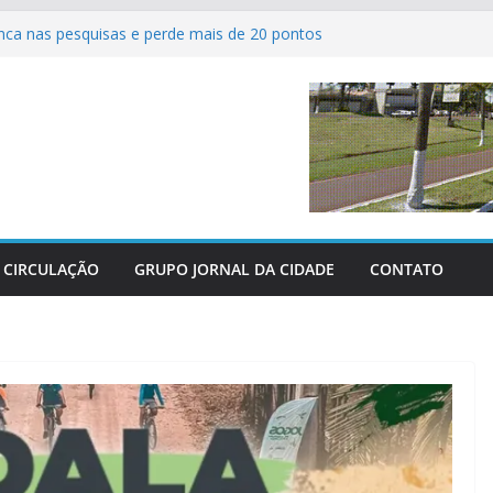
ca nas pesquisas e perde mais de 20 pontos
ão ferve com as grandes finais do Campeonato
 Futsal de Sertaneja
nas agrícolas revolucionam atendimento aos
no Centro-Oeste
Unidos perderam as últimas três grandes guerras
ini parabeniza Federação e reafirma apoio total
e chácaras
CIRCULAÇÃO
GRUPO JORNAL DA CIDADE
CONTATO