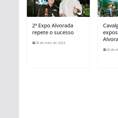
2ª Expo Alvorada
Caval
repete o sucesso
expos
Alvor
28 de maio de 2024
28 de m